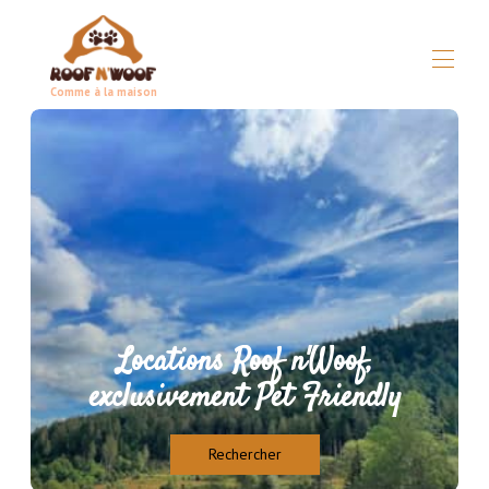
Comme à la maison
Accueil
Concept
▾
Tous les hébergements
▾
Guide Pratique
▾
Conditions
▾
Contacts d'urgence
Partenaires Roof n'Woof
Locations Roof n'Woof,
exclusivement Pet Friendly
Rechercher