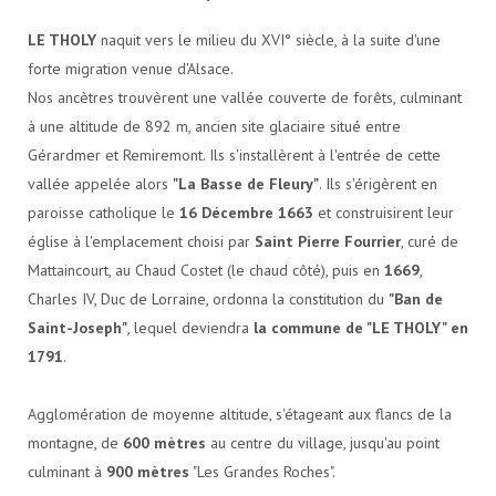
LE THOLY
naquit vers le milieu du XVI° siècle, à la suite d'une
forte migration venue d'Alsace.
Nos ancètres trouvèrent une vallée couverte de forêts, culminant
à une altitude de 892 m, ancien site glaciaire situé entre
Gérardmer et Remiremont. Ils s'installèrent à l'entrée de cette
vallée appelée alors
"La Basse de Fleury"
. Ils s'érigèrent en
paroisse catholique le
16 Décembre 1663
et construisirent leur
église à l'emplacement choisi par
Saint Pierre Fourrier
, curé de
Mattaincourt, au Chaud Costet (le chaud côté), puis en
1669
,
Charles IV, Duc de Lorraine, ordonna la constitution du
"Ban de
Saint-Joseph"
, lequel deviendra
la commune de "LE THOLY" en
1791
.
Agglomération de moyenne altitude, s'étageant aux flancs de la
montagne, de
600 mètres
au centre du village, jusqu'au point
culminant à
900 mètres
"Les Grandes Roches".