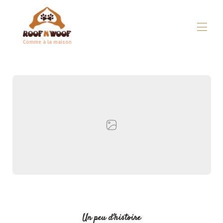
Comme à la maison
Дома
Концепция
▾
Все объекты недвижимости
▾
Практическое руководство
▾
Условия
▾
В экстренном случае
Партнеры
Un peu d'histoire