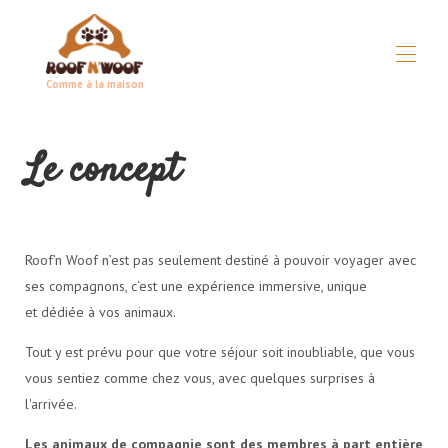
Comme à la maison
Дома
Le concept
Концепция
▾
Все объекты недвижимости
▾
Практическое руководство
▾
Условия
▾
Roof’n Woof n’est pas seulement destiné à pouvoir voyager avec
В экстренном случае
ses compagnons, c‘est une expérience immersive, unique
Партнеры
et dédiée à vos animaux.
Tout y est prévu pour que votre séjour soit inoubliable, que vous
vous sentiez comme chez vous, avec quelques surprises à
l'arrivée.
Les animaux de compagnie sont des membres à part entière