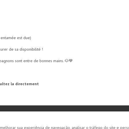
e entamée est due)
urer de sa disponibilité !
mpagnons sont entre de bonnes mains. 🐶💙
sultez la directement
elhorar sua experiência de navegação, analisar o tráfego do site e pers