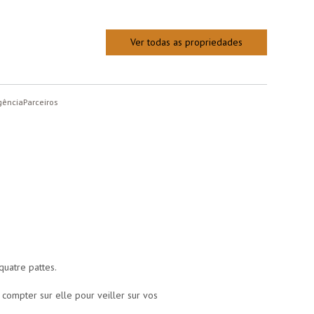
Ver todas as propriedades
gência
Parceiros
uatre pattes.
compter sur elle pour veiller sur vos