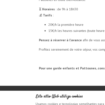
⏳
Horaires
: de 9h à 18h30
💰
Tarifs
:
20€/h la première heure
15€/h les heures suivantes (toute heur
Pensez à réserver à l'avance
afin de vous ass
Profitez sereinement de votre séjour, vos co
Pour une garde enfants et Pattounes, con
Este sítio Web utiliza cookies
Português
EUR
Usamos cookies e tecnologias semelhantes para m