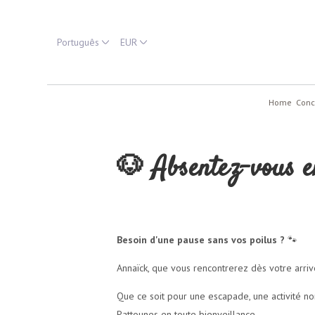
Português
EUR
Home
Conc
🐶 Absentez-vous en
Besoin d'une pause sans vos poilus ?
🐾
Annaïck, que vous rencontrerez dès votre arri
Que ce soit pour une escapade, une activité n
Pattounes en toute bienveillance.