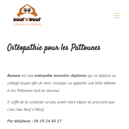
Comme à la maison
Huis
Ostéopathie pour les Pattounes
Concept
▾
Alle eigendommen
▾
Praktische gids
▾
Voorwaarden
▾
Romane
est une
ostéopathe animalier diplômée
qui se déplace au
Bij noodgevallen
Partners
cottage Jasper afin de venir soulager ou apporter une belle détente
à vos Pattounes tout en douceur.
Il suffit de la contacter un peu avant votre séjour en précisant que
c'est chez Roof n'Woof.
Par téléphone : 06 59 24 60 17