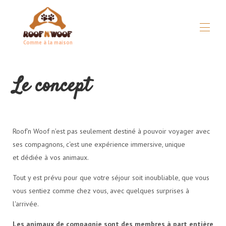
Comme à la maison
Home
Le concept
Concetto
▾
Tutte le proprietà
▾
Guida pratica
▾
Condizioni
▾
Roof’n Woof n’est pas seulement destiné à pouvoir voyager avec
In caso di emergenza
ses compagnons, c‘est une expérience immersive, unique
Partner
et dédiée à vos animaux.
Tout y est prévu pour que votre séjour soit inoubliable, que vous
vous sentiez comme chez vous, avec quelques surprises à
l'arrivée.
Les animaux de compagnie sont des membres à part entière