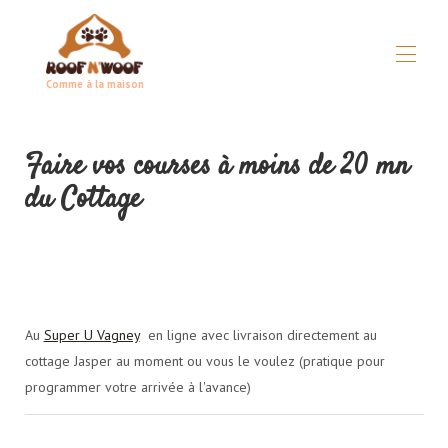
Comme à la maison
Startseite
Faire vos courses à moins de 20 mn
Konzept
▾
Alle Eigenschaften
▾
du Cottage
Praktischer Leitfaden
▾
Bedingungen
▾
Im Notfall
Partner
Au
Super U Vagney
en ligne avec livraison directement au
cottage Jasper au moment ou vous le voulez (pratique pour
programmer votre arrivée à l'avance)